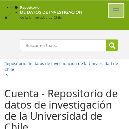
Ir
al
Cambi
contenido
naveg
principal
Buscar
Repositorio de datos de investigación de la Universidad de
Chile
>
Cuenta - Repositorio de
datos de investigación
de la Universidad de
Chile