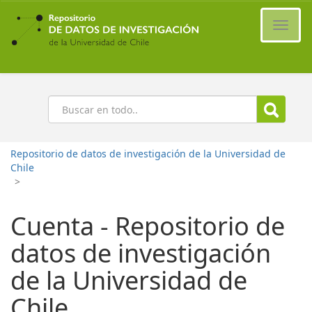
Ir
al
Cambi
contenido
naveg
principal
Buscar
Repositorio de datos de investigación de la Universidad de
Chile
>
Cuenta - Repositorio de
datos de investigación
de la Universidad de
Chile