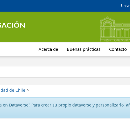
Unive
Acerca de
Buenas prácticas
Contacto
idad de Chile
>
 en Dataverse? Para crear su propio dataverse y personalizarlo, aña