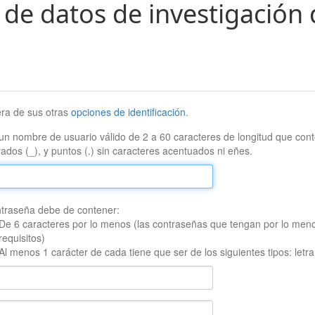
 de datos de investigación 
era de sus otras
opciones de identificación
.
un nombre de usuario válido de 2 a 60 caracteres de longitud que conte
ados (_), y puntos (.) sin caracteres acentuados ni eñes.
traseña debe de contener:
De 6 caracteres por lo menos (las contraseñas que tengan por lo men
requisitos)
Al menos 1 carácter de cada tiene que ser de los siguientes tipos: let