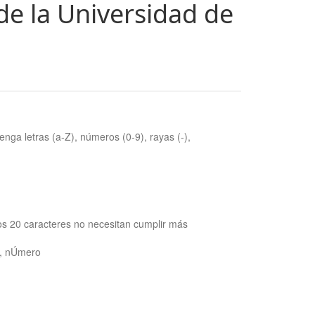
de la Universidad de
nga letras (a-Z), números (0-9), rayas (-),
os 20 caracteres no necesitan cumplir más
ra, nÚmero