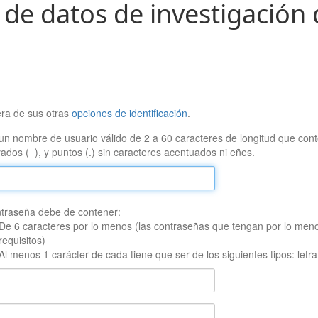
 de datos de investigación 
era de sus otras
opciones de identificación
.
un nombre de usuario válido de 2 a 60 caracteres de longitud que conte
ados (_), y puntos (.) sin caracteres acentuados ni eñes.
traseña debe de contener:
De 6 caracteres por lo menos (las contraseñas que tengan por lo men
requisitos)
Al menos 1 carácter de cada tiene que ser de los siguientes tipos: let