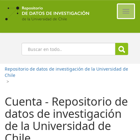
Ir
al
Cambi
contenido
naveg
principal
Buscar
Repositorio de datos de investigación de la Universidad de
Chile
>
Cuenta - Repositorio de
datos de investigación
de la Universidad de
Chile