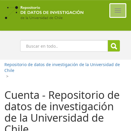
Ir
al
Cambi
contenido
naveg
principal
Buscar
Repositorio de datos de investigación de la Universidad de
Chile
>
Cuenta - Repositorio de
datos de investigación
de la Universidad de
Chile