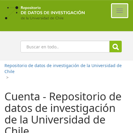
Ir
al
Cambi
contenido
naveg
principal
Buscar
Repositorio de datos de investigación de la Universidad de
Chile
>
Cuenta - Repositorio de
datos de investigación
de la Universidad de
Chile