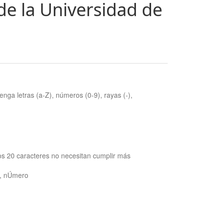
de la Universidad de
nga letras (a-Z), números (0-9), rayas (-),
os 20 caracteres no necesitan cumplir más
ra, nÚmero