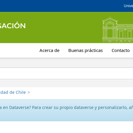
Unive
Acerca de
Buenas prácticas
Contacto
idad de Chile
>
 en Dataverse? Para crear su propio dataverse y personalizarlo, aña