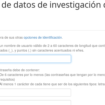
 de datos de investigación 
era de sus otras
opciones de identificación
.
un nombre de usuario válido de 2 a 60 caracteres de longitud que conte
ados (_), y puntos (.) sin caracteres acentuados ni eñes.
traseña debe de contener:
De 6 caracteres por lo menos (las contraseñas que tengan por lo men
requisitos)
Al menos 1 carácter de cada tiene que ser de los siguientes tipos: let