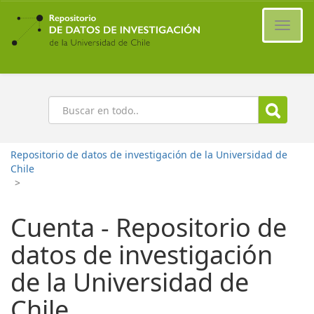
Ir
al
Cambi
contenido
naveg
principal
Buscar
Repositorio de datos de investigación de la Universidad de
Chile
>
Cuenta - Repositorio de
datos de investigación
de la Universidad de
Chile