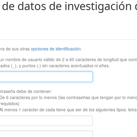
 de datos de investigación 
era de sus otras
opciones de identificación
.
un nombre de usuario válido de 2 a 60 caracteres de longitud que conte
ados (_), y puntos (.) sin caracteres acentuados ni eñes.
traseña debe de contener:
De 6 caracteres por lo menos (las contraseñas que tengan por lo men
requisitos)
Al menos 1 carácter de cada tiene que ser de los siguientes tipos: let