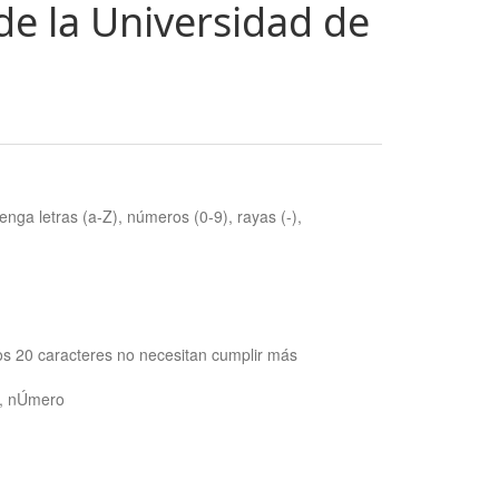
de la Universidad de
nga letras (a-Z), números (0-9), rayas (-),
os 20 caracteres no necesitan cumplir más
ra, nÚmero