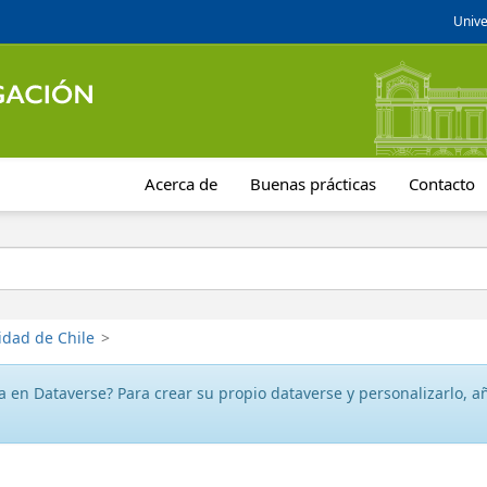
Unive
Acerca de
Buenas prácticas
Contacto
idad de Chile
>
 en Dataverse? Para crear su propio dataverse y personalizarlo, aña