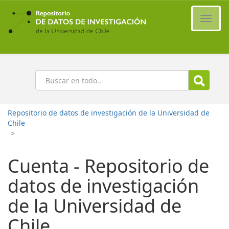
Ir
al
Cambi
contenido
naveg
principal
Buscar
Repositorio de datos de investigación de la Universidad de
Chile
>
Cuenta - Repositorio de
datos de investigación
de la Universidad de
Chile