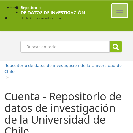
Ir
al
Cambi
contenido
naveg
principal
Buscar
Repositorio de datos de investigación de la Universidad de
Chile
>
Cuenta - Repositorio de
datos de investigación
de la Universidad de
Chile