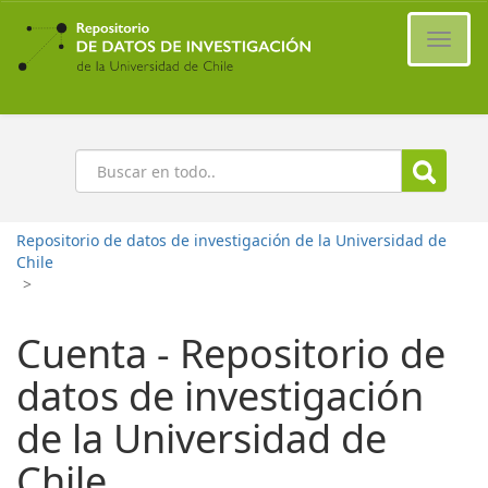
Ir
al
Cambi
contenido
naveg
principal
Buscar
Repositorio de datos de investigación de la Universidad de
Chile
>
Cuenta - Repositorio de
datos de investigación
de la Universidad de
Chile