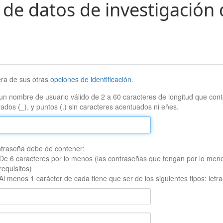
 de datos de investigación 
era de sus otras
opciones de identificación
.
un nombre de usuario válido de 2 a 60 caracteres de longitud que conte
ados (_), y puntos (.) sin caracteres acentuados ni eñes.
traseña debe de contener:
De 6 caracteres por lo menos (las contraseñas que tengan por lo men
requisitos)
Al menos 1 carácter de cada tiene que ser de los siguientes tipos: let