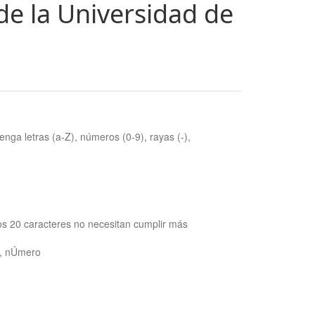
de la Universidad de
nga letras (a-Z), números (0-9), rayas (-),
os 20 caracteres no necesitan cumplir más
ra, nÚmero