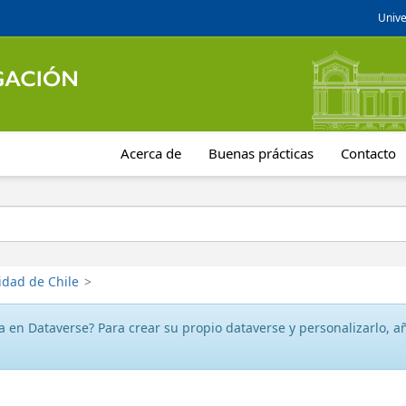
Unive
Acerca de
Buenas prácticas
Contacto
idad de Chile
>
 en Dataverse? Para crear su propio dataverse y personalizarlo, aña