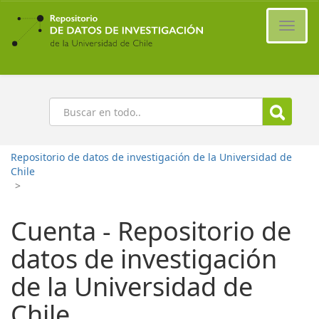
Ir
al
Cambi
contenido
naveg
principal
Buscar
Repositorio de datos de investigación de la Universidad de
Chile
>
Cuenta - Repositorio de
datos de investigación
de la Universidad de
Chile