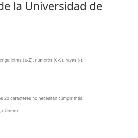
de la Universidad de
nga letras (a-Z), números (0-9), rayas (-),
os 20 caracteres no necesitan cumplir más
ra, nÚmero