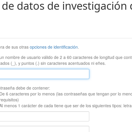
 de datos de investigación 
era de sus otras
opciones de identificación
.
un nombre de usuario válido de 2 a 60 caracteres de longitud que conte
ados (_), y puntos (.) sin caracteres acentuados ni eñes.
traseña debe de contener:
De 6 caracteres por lo menos (las contraseñas que tengan por lo men
requisitos)
Al menos 1 carácter de cada tiene que ser de los siguientes tipos: let