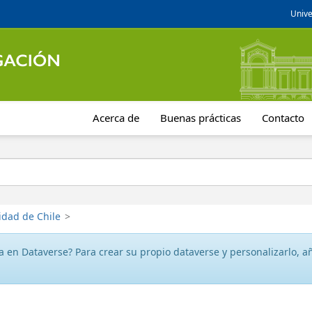
Unive
Acerca de
Buenas prácticas
Contacto
idad de Chile
>
 en Dataverse? Para crear su propio dataverse y personalizarlo, aña