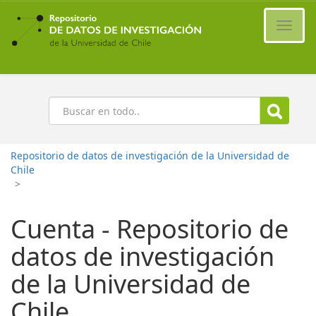
Ir
al
Cambi
contenido
naveg
principal
Buscar
Repositorio de datos de investigación de la Universidad de
Chile
>
Cuenta - Repositorio de
datos de investigación
de la Universidad de
Chile