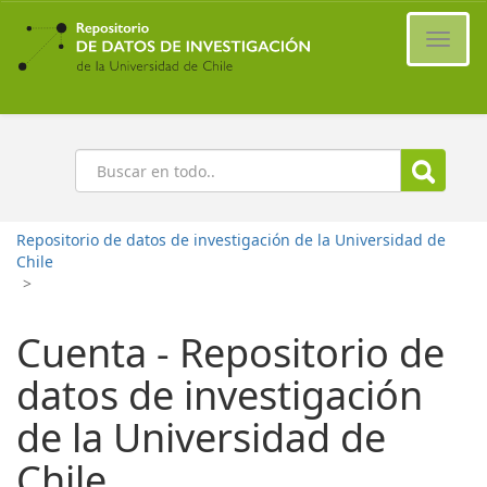
Ir
al
Cambi
contenido
naveg
principal
Buscar
Repositorio de datos de investigación de la Universidad de
Chile
>
Cuenta - Repositorio de
datos de investigación
de la Universidad de
Chile