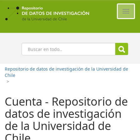
Ir
al
Cambi
contenido
naveg
principal
Buscar
Repositorio de datos de investigación de la Universidad de
Chile
>
Cuenta - Repositorio de
datos de investigación
de la Universidad de
Chile