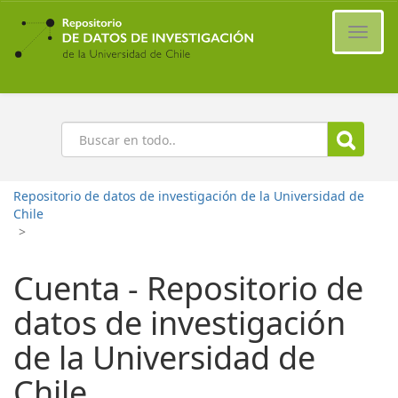
Ir
al
Cambi
contenido
naveg
principal
Buscar
Repositorio de datos de investigación de la Universidad de
Chile
>
Cuenta - Repositorio de
datos de investigación
de la Universidad de
Chile