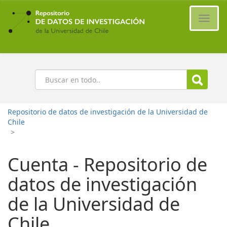
Ir
al
Cambi
contenido
naveg
principal
Buscar
Repositorio de datos de investigación de la Universidad de
Chile
>
Cuenta - Repositorio de
datos de investigación
de la Universidad de
Chile