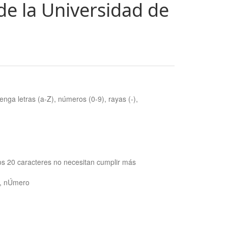
de la Universidad de
nga letras (a-Z), números (0-9), rayas (-),
os 20 caracteres no necesitan cumplir más
ra, nÚmero