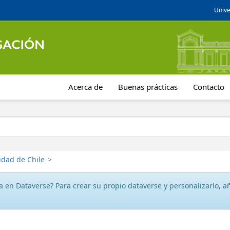
Unive
Acerca de
Buenas prácticas
Contacto
idad de Chile
>
 en Dataverse? Para crear su propio dataverse y personalizarlo, aña