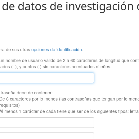
 de datos de investigación 
era de sus otras
opciones de identificación
.
un nombre de usuario válido de 2 a 60 caracteres de longitud que conte
ados (_), y puntos (.) sin caracteres acentuados ni eñes.
traseña debe de contener:
De 6 caracteres por lo menos (las contraseñas que tengan por lo men
requisitos)
Al menos 1 carácter de cada tiene que ser de los siguientes tipos: let