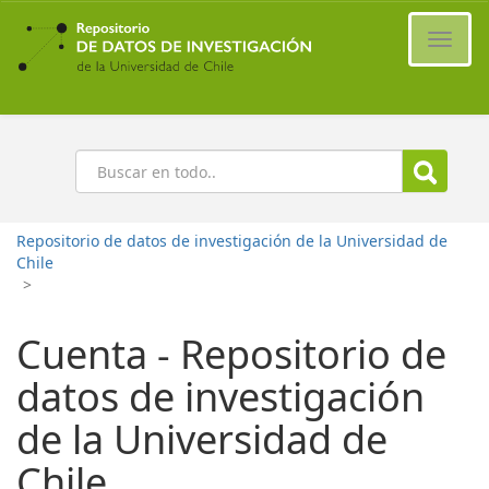
Ir
al
Cambi
contenido
naveg
principal
Buscar
Repositorio de datos de investigación de la Universidad de
Chile
>
Cuenta - Repositorio de
datos de investigación
de la Universidad de
Chile