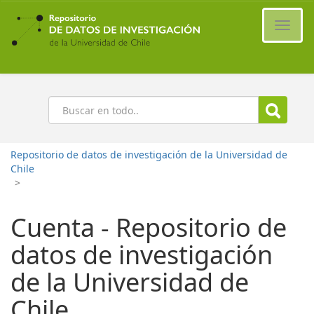
Ir
al
Cambi
contenido
naveg
principal
Buscar
Repositorio de datos de investigación de la Universidad de
Chile
>
Cuenta - Repositorio de
datos de investigación
de la Universidad de
Chile