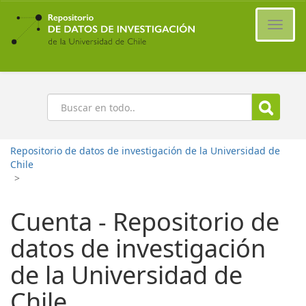
Ir
al
Cambi
contenido
naveg
principal
Buscar
Repositorio de datos de investigación de la Universidad de
Chile
>
Cuenta - Repositorio de
datos de investigación
de la Universidad de
Chile