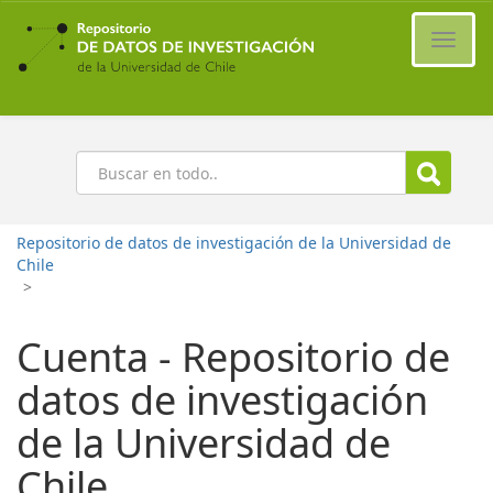
Ir
al
Cambi
contenido
naveg
principal
Buscar
Repositorio de datos de investigación de la Universidad de
Chile
>
Cuenta - Repositorio de
datos de investigación
de la Universidad de
Chile