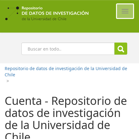
Ir
al
Cambi
contenido
naveg
principal
Buscar
Repositorio de datos de investigación de la Universidad de
Chile
>
Cuenta - Repositorio de
datos de investigación
de la Universidad de
Chile