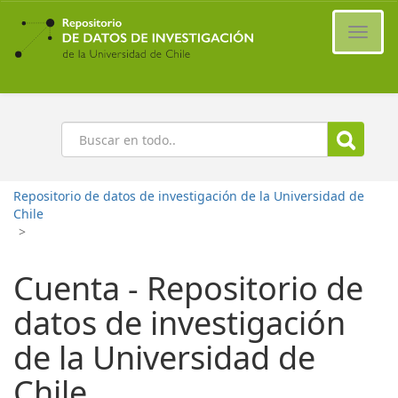
Ir
al
Cambi
contenido
naveg
principal
Buscar
Repositorio de datos de investigación de la Universidad de
Chile
>
Cuenta - Repositorio de
datos de investigación
de la Universidad de
Chile