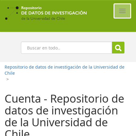
Ir
al
Cambi
contenido
naveg
principal
Buscar
Repositorio de datos de investigación de la Universidad de
Chile
>
Cuenta - Repositorio de
datos de investigación
de la Universidad de
Chile