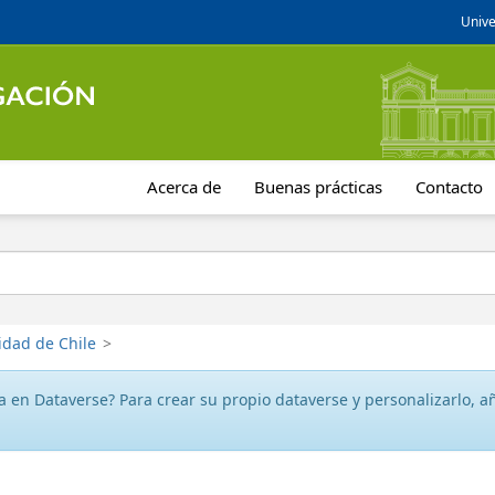
Unive
Acerca de
Buenas prácticas
Contacto
idad de Chile
>
 en Dataverse? Para crear su propio dataverse y personalizarlo, aña