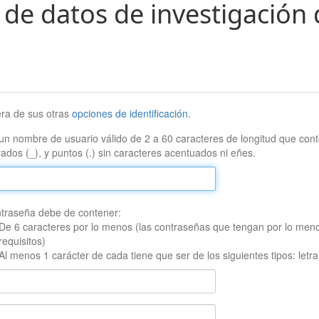
 de datos de investigación 
era de sus otras
opciones de identificación
.
un nombre de usuario válido de 2 a 60 caracteres de longitud que conte
ados (_), y puntos (.) sin caracteres acentuados ni eñes.
traseña debe de contener:
De 6 caracteres por lo menos (las contraseñas que tengan por lo men
requisitos)
Al menos 1 carácter de cada tiene que ser de los siguientes tipos: let