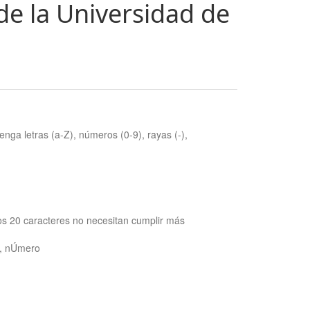
de la Universidad de
nga letras (a-Z), números (0-9), rayas (-),
os 20 caracteres no necesitan cumplir más
ra, nÚmero