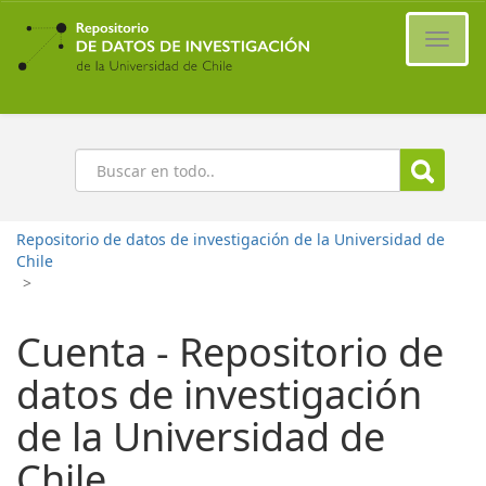
Ir
al
Cambi
contenido
naveg
principal
Buscar
Repositorio de datos de investigación de la Universidad de
Chile
>
Cuenta - Repositorio de
datos de investigación
de la Universidad de
Chile