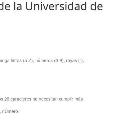
de la Universidad de
nga letras (a-Z), números (0-9), rayas (-),
os 20 caracteres no necesitan cumplir más
ra, nÚmero