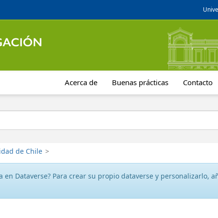
Unive
Acerca de
Buenas prácticas
Contacto
idad de Chile
>
 en Dataverse? Para crear su propio dataverse y personalizarlo, aña