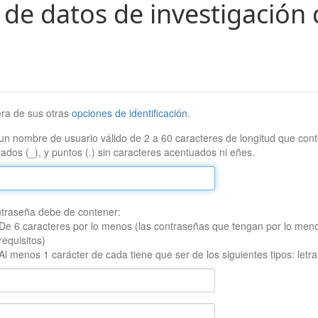
 de datos de investigación 
era de sus otras
opciones de identificación
.
un nombre de usuario válido de 2 a 60 caracteres de longitud que conte
ados (_), y puntos (.) sin caracteres acentuados ni eñes.
traseña debe de contener:
De 6 caracteres por lo menos (las contraseñas que tengan por lo men
requisitos)
Al menos 1 carácter de cada tiene que ser de los siguientes tipos: let