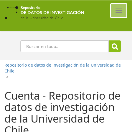
Ir
al
Cambi
contenido
naveg
principal
Buscar
Repositorio de datos de investigación de la Universidad de
Chile
>
Cuenta - Repositorio de
datos de investigación
de la Universidad de
Chile