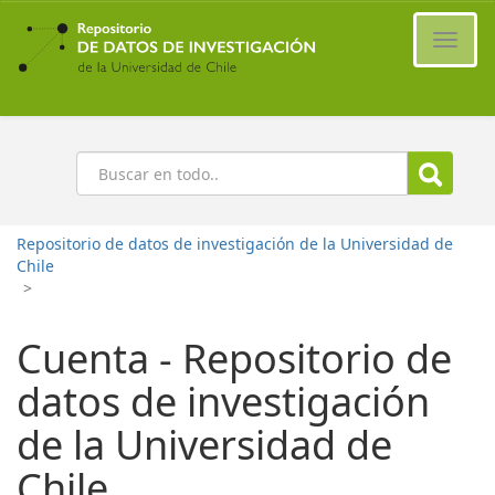
Ir
al
Cambi
contenido
naveg
principal
Buscar
Repositorio de datos de investigación de la Universidad de
Chile
>
Cuenta - Repositorio de
datos de investigación
de la Universidad de
Chile