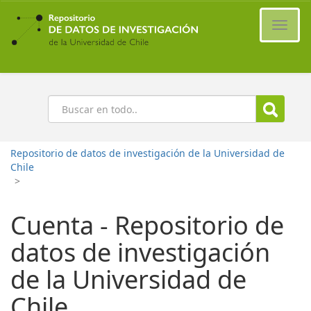
Ir
al
Cambi
contenido
naveg
principal
Buscar
Repositorio de datos de investigación de la Universidad de
Chile
>
Cuenta - Repositorio de
datos de investigación
de la Universidad de
Chile