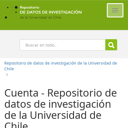
Ir
al
Cambi
contenido
naveg
principal
Buscar
Repositorio de datos de investigación de la Universidad de
Chile
>
Cuenta - Repositorio de
datos de investigación
de la Universidad de
Chile