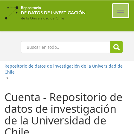
Ir
al
Cambi
contenido
naveg
principal
Buscar
Repositorio de datos de investigación de la Universidad de
Chile
>
Cuenta - Repositorio de
datos de investigación
de la Universidad de
Chile