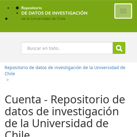
Ir
al
Cambi
contenido
naveg
principal
Buscar
Repositorio de datos de investigación de la Universidad de
Chile
>
Cuenta - Repositorio de
datos de investigación
de la Universidad de
Chile