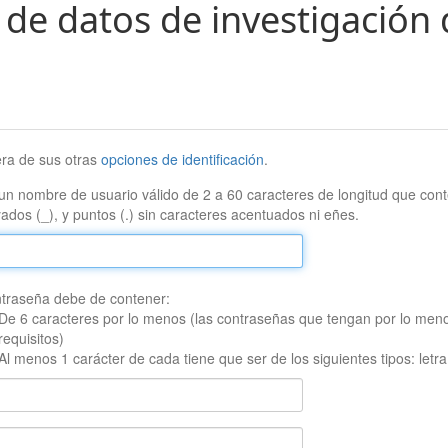
 de datos de investigación 
era de sus otras
opciones de identificación
.
un nombre de usuario válido de 2 a 60 caracteres de longitud que conte
ados (_), y puntos (.) sin caracteres acentuados ni eñes.
traseña debe de contener:
De 6 caracteres por lo menos (las contraseñas que tengan por lo men
requisitos)
Al menos 1 carácter de cada tiene que ser de los siguientes tipos: let