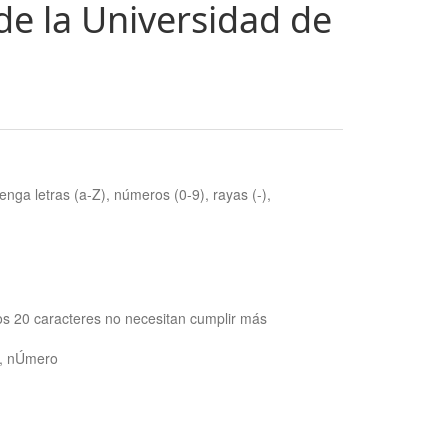
de la Universidad de
nga letras (a-Z), números (0-9), rayas (-),
os 20 caracteres no necesitan cumplir más
ra, nÚmero