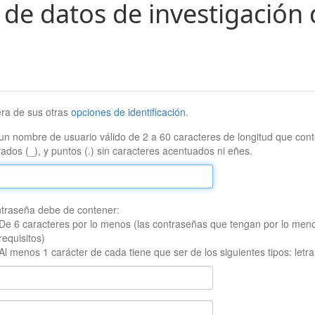
 de datos de investigación 
era de sus otras
opciones de identificación
.
un nombre de usuario válido de 2 a 60 caracteres de longitud que conte
ados (_), y puntos (.) sin caracteres acentuados ni eñes.
traseña debe de contener:
De 6 caracteres por lo menos (las contraseñas que tengan por lo men
requisitos)
Al menos 1 carácter de cada tiene que ser de los siguientes tipos: let