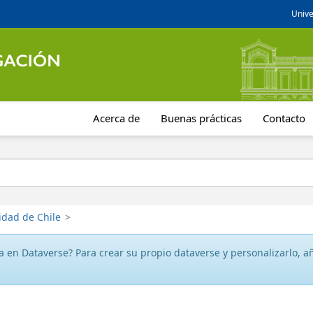
Unive
Acerca de
Buenas prácticas
Contacto
idad de Chile
>
 en Dataverse? Para crear su propio dataverse y personalizarlo, aña