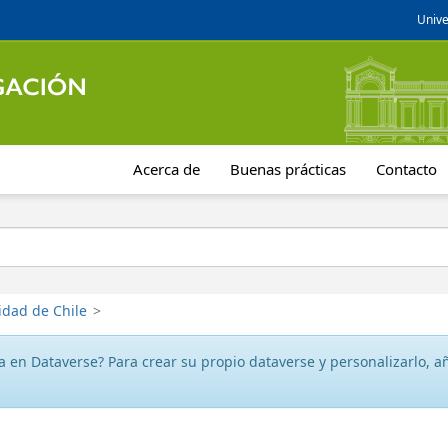
Unive
Acerca de
Buenas prácticas
Contacto
idad de Chile
>
 en Dataverse? Para crear su propio dataverse y personalizarlo, aña