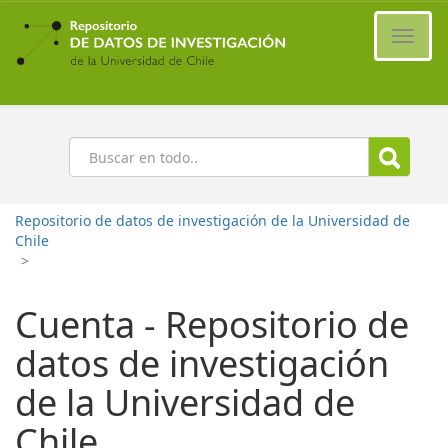
Ir
al
Cambi
contenido
naveg
principal
Buscar
Repositorio de datos de investigación de la Universidad de
Chile
>
Cuenta - Repositorio de
datos de investigación
de la Universidad de
Chile