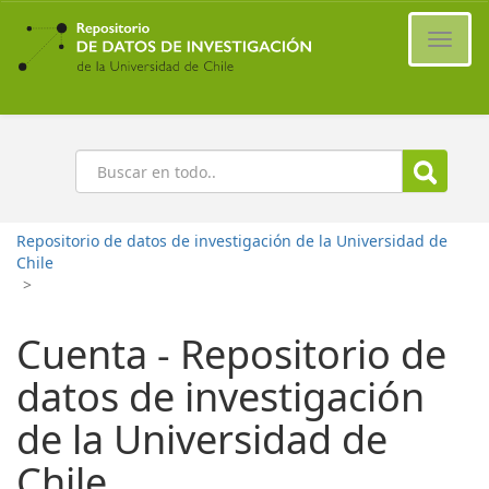
Ir
al
Cambi
contenido
naveg
principal
Buscar
Repositorio de datos de investigación de la Universidad de
Chile
>
Cuenta - Repositorio de
datos de investigación
de la Universidad de
Chile