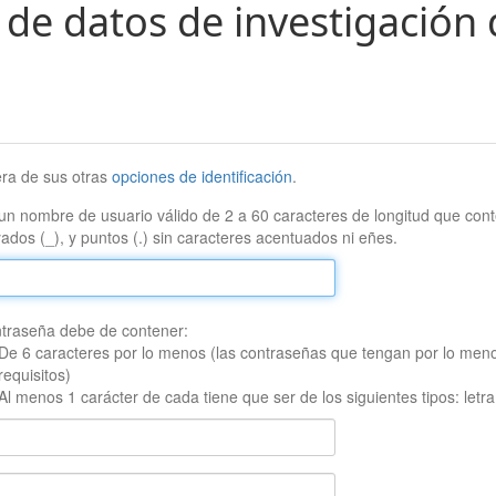
 de datos de investigación 
era de sus otras
opciones de identificación
.
un nombre de usuario válido de 2 a 60 caracteres de longitud que conte
ados (_), y puntos (.) sin caracteres acentuados ni eñes.
traseña debe de contener:
De 6 caracteres por lo menos (las contraseñas que tengan por lo men
requisitos)
Al menos 1 carácter de cada tiene que ser de los siguientes tipos: let