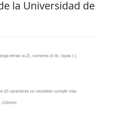
de la Universidad de
nga letras (a-Z), números (0-9), rayas (-),
os 20 caracteres no necesitan cumplir más
ra, nÚmero