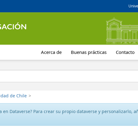
Unive
Acerca de
Buenas prácticas
Contacto
idad de Chile
>
 en Dataverse? Para crear su propio dataverse y personalizarlo, aña