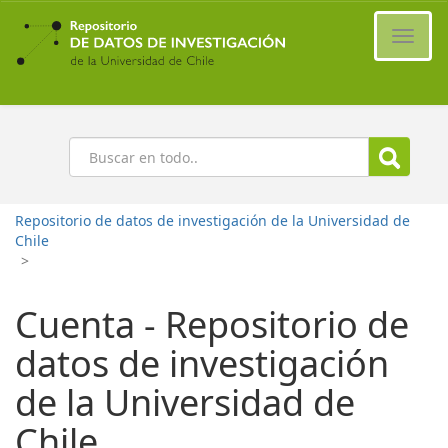
Ir
al
Cambi
contenido
naveg
principal
Buscar
Repositorio de datos de investigación de la Universidad de
Chile
>
Cuenta - Repositorio de
datos de investigación
de la Universidad de
Chile