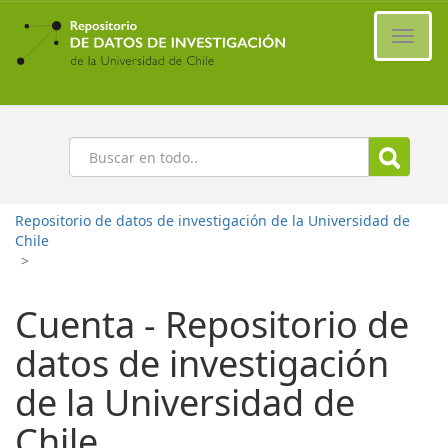
Ir
al
Cambi
contenido
naveg
principal
Buscar
Repositorio de datos de investigación de la Universidad de
Chile
>
Cuenta - Repositorio de
datos de investigación
de la Universidad de
Chile