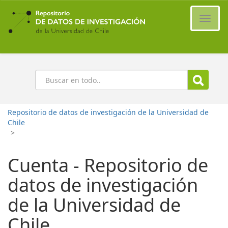
Ir
al
Cambi
contenido
naveg
principal
Buscar
Repositorio de datos de investigación de la Universidad de
Chile
>
Cuenta - Repositorio de
datos de investigación
de la Universidad de
Chile