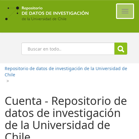
Ir
al
Cambi
contenido
naveg
principal
Buscar
Repositorio de datos de investigación de la Universidad de
Chile
>
Cuenta - Repositorio de
datos de investigación
de la Universidad de
Chile