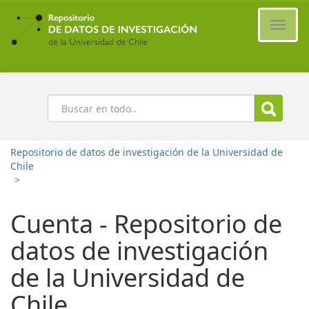
Ir
al
Cambi
contenido
naveg
principal
Buscar
Repositorio de datos de investigación de la Universidad de
Chile
>
Cuenta - Repositorio de
datos de investigación
de la Universidad de
Chile