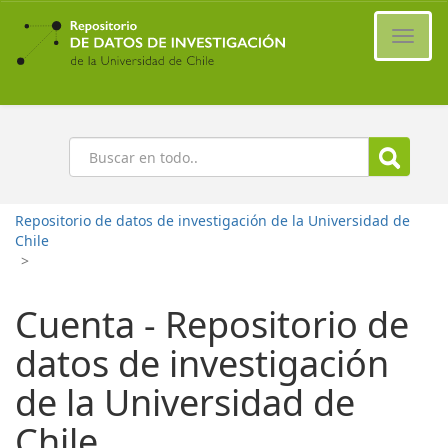
Ir
al
Cambi
contenido
naveg
principal
Buscar
Repositorio de datos de investigación de la Universidad de
Chile
>
Cuenta - Repositorio de
datos de investigación
de la Universidad de
Chile